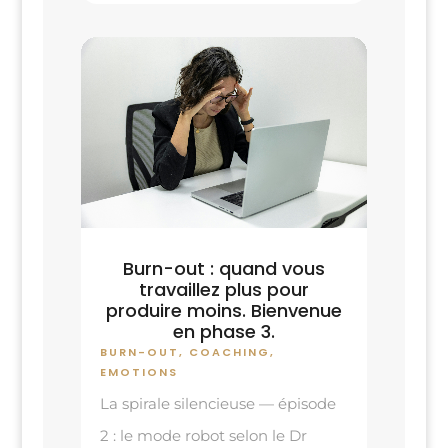
Burn-out : quand vous
travaillez plus pour
produire moins. Bienvenue
en phase 3.
BURN-OUT
,
COACHING
,
EMOTIONS
La spirale silencieuse — épisode
2 : le mode robot selon le Dr