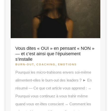
Vous dites « OUI » en pensant « NON »
— et c’est ainsi que l’épuisement
s’installe
BURN-OUT
,
COACHING
,
EMOTIONS
Pourquoi les micro-trahisons envers soi-même
alimentent-elles le burn-out des leaders ? ► En
résumé — Ce que cet article vous apprend : →
Pourquoi vous continuez à vous trahir même
quand vous en êtes conscient → Comment les