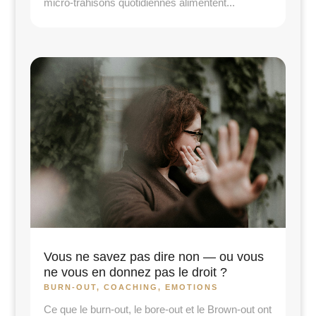
micro-trahisons quotidiennes alimentent...
Vous ne savez pas dire non — ou vous
ne vous en donnez pas le droit ?
BURN-OUT
,
COACHING
,
EMOTIONS
Ce que le burn-out, le bore-out et le Brown-out ont