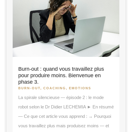
Burn-out : quand vous travaillez plus
pour produire moins. Bienvenue en
phase 3.
BURN-OUT
,
COACHING
,
EMOTIONS
La spirale silencieuse — épisode 2 : le mode
robot selon le Dr Didier LECHEMIA ► En résumé
— Ce que cet article vous apprend : → Pourquoi
vous travaillez plus mais produisez moins — et