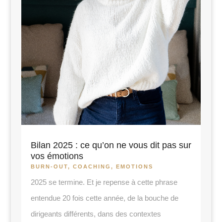
Bilan 2025 : ce qu’on ne vous dit pas sur
vos émotions
BURN-OUT
,
COACHING
,
EMOTIONS
2025 se termine. Et je repense à cette phrase
entendue 20 fois cette année, de la bouche de
dirigeants différents, dans des contextes