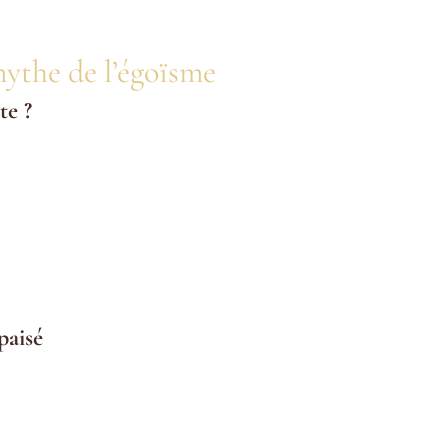
mythe de l’égoïsme
te ?
 égoïste provient souvent de croyances culturelles et sociales. 
nt de l’équilibre personnel. Mais ce paradigme est en train de ch
je me repose, je suis paresseux », « Penser à moi, c’est oublier le
e soin de soi n’est pas un luxe, mais une responsabilité. Un in
plus sujet à des problèmes de santé.
paisé
nnes qui pratiquent le self-care régulièrement sont plus résili
e répercutent directement sur leur capacité à aider les autres.