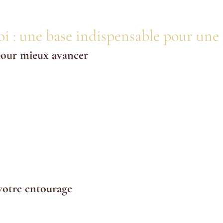
oi : une base indispensable pour une 
pour mieux avancer
uement à se détendre ou à se faire plaisir. C’est une démarche 
orer ses besoins, c’est comme rouler avec un réservoir vide : tôt 
Selon l’OMS, le stress chronique est l’une des principales 
simples gestes, comme adopter une routine de sommeil régulière 
mir suffisamment, manger équilibré et bouger sont les piliers d’
ondre.
votre entourage
as uniquement à l’individu. En étant reposé, énergisé et aligné, 
un cercle vertueux dans ses relations personnelles et professionne