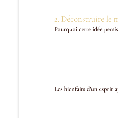
2. Déconstruire le 
Pourquoi cette idée persis
L’idée que prendre soin de soi est
acharné et l’abnégation au détrime
Les croyances limitantes
: « Si 
un cercle vicieux de culpabilité.
Changer de perspective
: Prendr
performant, moins disponible et 
Les bienfaits d’un esprit a
Des études montrent que les perso
meilleures décisions. Ces qualités s