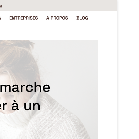
m
G
ENTREPRISES
A PROPOS
BLOG
démarche
r à un