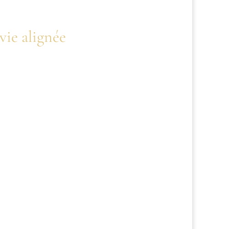
vie alignée
holistique qui englobe le bien-être
ou tard, la panne est inévitable.
causes de burn-out et de troubles
ou pratiquer une activité physique,
une santé optimale. Quand ces bases
on devient plus patient, attentif et
lles.