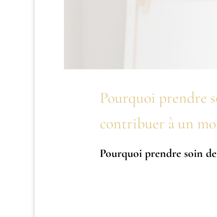
Pourquoi prendre so
contribuer à un mo
Pourquoi prendre soin de s
Dans un monde où les exigences pro
perçu comme un luxe, voire un acte 
préserver sa santé mentale, émotio
déconstruire les idées reçues sur l