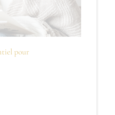
ntiel pour
endre soin de soi peut parfois être
, se prioriser est une nécessité pour
urage. Dans cet article, nous allons
 à un monde meilleur.