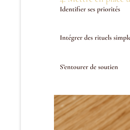
Identifier ses priorités
Faites un audit de votre vie : qu
besoins réels.
Intégrer des rituels simpl
Bloquez des moments dans votre
Commencez par de petites action
S’entourer de soutien
Un coach ou un thérapeute peut êtr