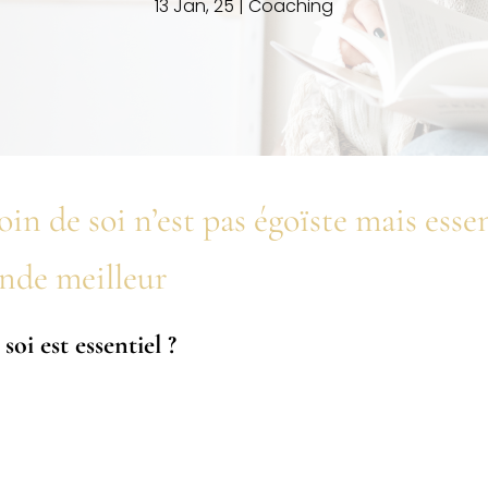
13 Jan, 25
|
Coaching
in de soi n’est pas égoïste mais esse
nde meilleur
oi est essentiel ?
fessionnelles et personnelles sont de plus en plus intenses, pr
égoïste. Pourtant, rien n’est plus éloigné de la vérité. En réalité
nnelle et physique, et pour avoir un impact positif sur son ento
e self-care et découvrir pourquoi il est essentiel pour contribuer