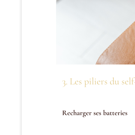
3. Les piliers du s
Il ne s’agit pas de tout arrêter, m
pratiques pour ralentir, même dan
Recharger ses batteries
Un sommeil réparateur et une ali
quotidiens.