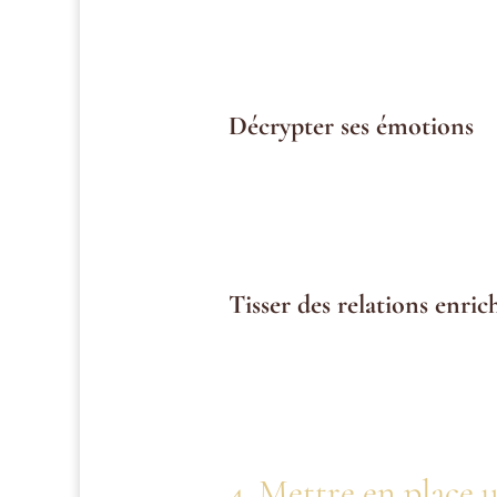
Le sommeil
: Dormir au moins 7 
L’alimentation
: Adopter un régi
Décrypter ses émotions
L’accueil des émotions est essentie
Techniques à adopter
: Méditati
L’importance de la gratitude
: S
Tisser des relations enric
Nous sommes la moyenne des cinq pe
bien-être.
Éloigner les relations toxiques
:
Renforcer les liens authentique
4. Mettre en place 