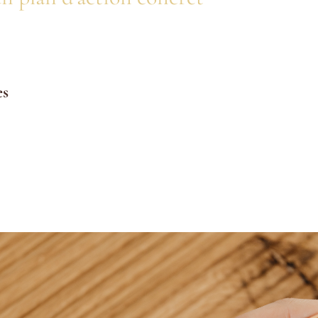
els domaines sont négligés ? Où ressentez-vous un désaligneme
es
 agenda pour prendre soin de vous.
s : 10 minutes de méditation par jour ou une promenade dans la
e un allié précieux pour instaurer des changements durables.