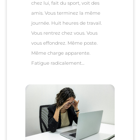
chez lui, fait du sport, voit des
amis. Vous terminez la même
journée. Huit heures de travail.
Vous rentrez chez vous. Vous
vous effondrez. Même poste.
Même charge apparente.
Fatigue radicalement...