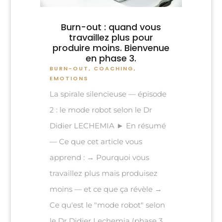
Burn-out : quand vous
travaillez plus pour
produire moins. Bienvenue
en phase 3.
BURN-OUT
,
COACHING
,
EMOTIONS
La spirale silencieuse — épisode
2 : le mode robot selon le Dr
Didier LECHEMIA ► En résumé
— Ce que cet article vous
apprend : → Pourquoi vous
travaillez plus mais produisez
moins — et ce que ça révèle →
Ce qu'est le "mode robot" selon
le Dr Didier Lechemia (phase 3...