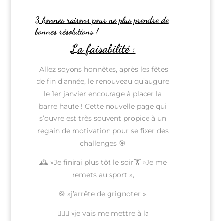
3 bonnes raisons pour ne plus prendre de
bonnes résolutions !
La faisabilité :
Allez soyons honnêtes, après les fêtes
de fin d’année, le renouveau qu’augure
le 1er janvier encourage à placer la
barre haute ! Cette nouvelle page qui
s’ouvre est très souvent propice à un
regain de motivation pour se fixer des
challenges 🎯
🕰️ »Je finirai plus tôt le soir🏋️ »Je me
remets au sport »,
🍪 »j’arrête de grignoter »,
🧘🏼‍♀️ »je vais me mettre à la